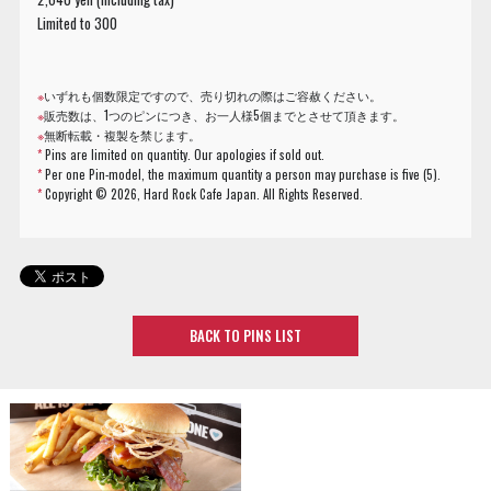
Limited to 300
※
いずれも個数限定ですので、売り切れの際はご容赦ください。
※
販売数は、1つのピンにつき、お一人様5個までとさせて頂きます。
※
無断転載・複製を禁じます。
*
Pins are limited on quantity. Our apologies if sold out.
*
Per one Pin-model, the maximum quantity a person may purchase is five (5).
*
Copyright ©
2026, Hard Rock Cafe Japan. All Rights Reserved.
BACK TO PINS LIST