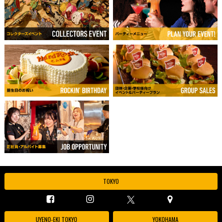
TOKYO
UYENO-EKI TOKYO
YOKOHAMA