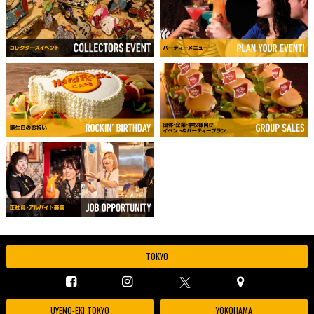
TOKYO
UYENO-EKI TOKYO
YOKOHAMA