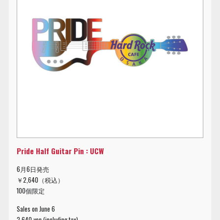
Pride Half Guitar Pin : UCW
6月6日発売
￥2,640（税込）
100個限定
Sales on June 6
2,640 yen (including tax)