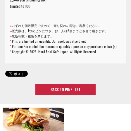
Limited to 100
※
いずれも個数限定ですので、売り切れの際はご容赦ください。
※
販売数は、1つのピンにつき、お一人様5個までとさせて頂きます。
※
無断転載・複製を禁じます。
*
Pins are limited on quantity. Our apologies if sold out.
*
Per one Pin-model, the maximum quantity a person may purchase is five (5).
*
Copyright ©
2026, Hard Rock Cafe Japan. All Rights Reserved.
BACK TO PINS LIST