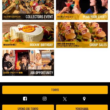
TOKYO
UYENO-EKI TOKYO
YOKOHAMA