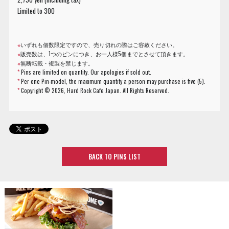
Limited to 300
※
いずれも個数限定ですので、売り切れの際はご容赦ください。
※
販売数は、1つのピンにつき、お一人様5個までとさせて頂きます。
※
無断転載・複製を禁じます。
*
Pins are limited on quantity. Our apologies if sold out.
*
Per one Pin-model, the maximum quantity a person may purchase is five (5).
*
Copyright ©
2026, Hard Rock Cafe Japan. All Rights Reserved.
BACK TO PINS LIST