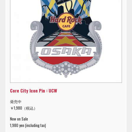
Core City Icon Pin : UCW
発売中
￥1,980（税込）
Now on Sale
1,980 yen (including tax)