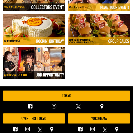
TOKYO
UYENO-EKI TOKYO
YOKOHAMA