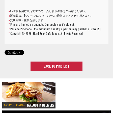
※
いずれも個数限定ですので、売り切れの際はご容赦ください。
※
販売数は、1つのピンにつき、お一人様5個までとさせて頂きます。
※
無断転載・複製を禁じます。
*
Pins are limited on quantity. Our apologies if sold out.
*
Per one Pin-model, the maximum quantity a person may purchase is five (5).
*
Copyright ©
2026, Hard Rock Cafe Japan. All Rights Reserved.
BACK TO PINS LIST