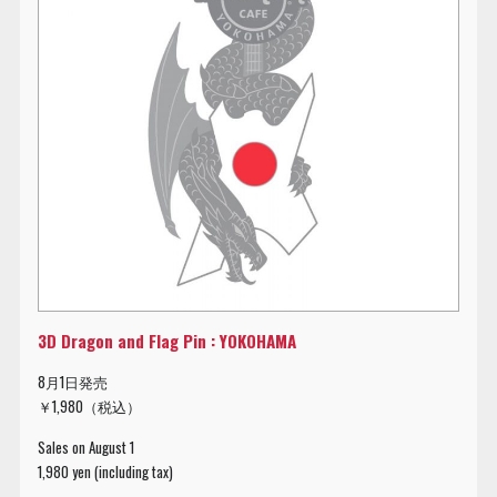
3D Dragon and Flag Pin : YOKOHAMA
8月1日発売
￥1,980（税込）
Sales on August 1
1,980 yen (including tax)