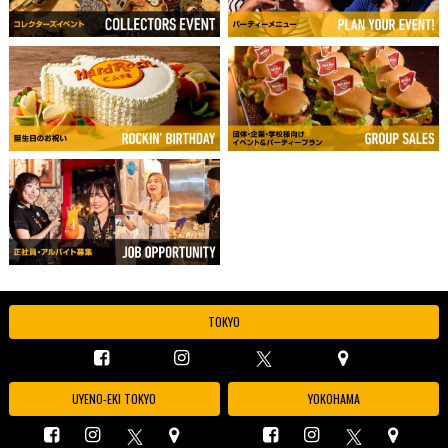
TOKYO
UYENO-EKI TOKYO
YOKOHAMA