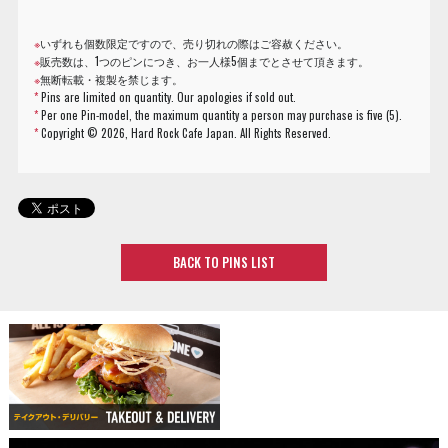
※
いずれも個数限定ですので、売り切れの際はご容赦ください。
※
販売数は、1つのピンにつき、お一人様5個までとさせて頂きます。
※
無断転載・複製を禁じます。
*
Pins are limited on quantity. Our apologies if sold out.
*
Per one Pin-model, the maximum quantity a person may purchase is five (5).
*
Copyright ©
2026, Hard Rock Cafe Japan. All Rights Reserved.
BACK TO PINS LIST