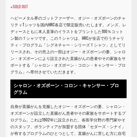
※SOLD OUT
ヘビーメタル界のゴットファーザー、オジー・オズボーンのチャ
リティTシャツを国内HRC各店で限定販売いたします。メンズ、レ
ディースともに本人直筆のイラストをプリントした100％コット
ン製のＴシャツです。このＴシャツは、HRCが全店で行うチャリ
ティ・プログラム「シグネチャー・シリーズＴシャツ」としてリ
リースされ、その売上の一部はオジー・オズボーンの妻、シャロ
ン・オズボーンにより設立された直腸がんの患者やその家族をサ
ポートする「シャロン・オズボーン・コロン・キャンサー・プロ
グラム」へ寄付させていただきます。
シャロン・オズボーン・コロン・キャンサー・プロ
グラム
自身が直腸がんを克服したオジー・オズボーンの妻、シャロン・
オズボーンが設立した直腸がん患者やその家族をサポートするプ
ログラム。これは1902年に設立された、各医学分野の専門家やそ
のスタッフ、ボランティアが加盟する団体「セダーズ・シナイ」
が有するプログラムのひとつとして、直腸がんに苦しむ方に自宅