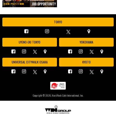
TOKYO
UYENO-EKI TOKYO
YOKOHAMA
UNIVERSAL CITYWALK OSAKA
KYOTO
Copyright ©
2026, Hard Rock Cafe International, Inc.