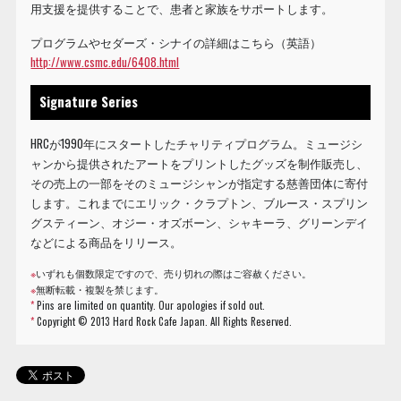
用支援を提供することで、患者と家族をサポートします。
プログラムやセダーズ・シナイの詳細はこちら（英語）
http://www.csmc.edu/6408.html
Signature Series
HRCが1990年にスタートしたチャリティプログラム。ミュージシ
ャンから提供されたアートをプリントしたグッズを制作販売し、
その売上の一部をそのミュージシャンが指定する慈善団体に寄付
します。これまでにエリック・クラプトン、ブルース・スプリン
グスティーン、オジー・オズボーン、シャキーラ、グリーンデイ
などによる商品をリリース。
※
いずれも個数限定ですので、売り切れの際はご容赦ください。
※
無断転載・複製を禁じます。
*
Pins are limited on quantity. Our apologies if sold out.
*
Copyright © 2013 Hard Rock Cafe Japan. All Rights Reserved.