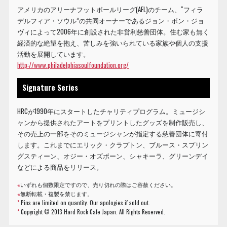
アメリカのアリーナフットボールリーグ(AFL)のチーム、“フィラ
デルフィア・ソウル”の共同オーナーであるジョン・ボン・ジョ
ヴィによって2006年に創設された非営利慈善団体。住む家も無く
経済的な絶望を抱え、苦しみを強いられている家族や個人の支援
活動を展開しています。
http://www.philadelphiasoulfoundation.org/
Signature Series
HRCが1990年にスタートしたチャリティプログラム。ミュージシ
ャンから提供されたアートをプリントしたグッズを制作販売し、
その売上の一部をそのミュージシャンが指定する慈善団体に寄付
します。これまでにエリック・クラプトン、ブルース・スプリン
グスティーン、オジー・オズボーン、シャキーラ、グリーンデイ
などによる商品をリリース。
※
いずれも個数限定ですので、売り切れの際はご容赦ください。
※
無断転載・複製を禁じます。
*
Pins are limited on quantity. Our apologies if sold out.
*
Copyright © 2013 Hard Rock Cafe Japan. All Rights Reserved.