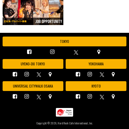
TOKYO
UYENO-EKI TOKYO
YOKOHAMA
UNIVERSAL CITYWALK OSAKA
KYOTO
Copyright ©
2026, Hard Rock Cafe International, Inc.